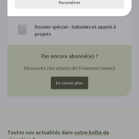
Paramétrer
Dossier spécial - Subsides et appels à
projets
Pas encore abonné(e) ?
Découvrez (les atouts de) FinancesConnect
En savoir plus
Toutes nos actualités dans
votre boîte de