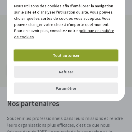
Nous utilisons des cookies afin d'améliorer la navigation
sur le site et d'analyser l'utilisation du site. Vous pouvez
choisir quelles sortes de cookies vous acceptez. Vous
pouvez changer votre choix à n'importe quel moment.
Envie de renforcer notre équipe ?
Pour en savoir plus, consultez notre
politique en matière
de cookies
.
Travaillez sur des solutions d'informations innovantes et
utilisez vos talents pour optimiser notamment le service
offert aux citoyens.
Tout autoriser
En savoir plus
Refuser
Paramétrer
Nos partenaires
Soutenir les professionnels dans leurs missions et rendre
leurs organisations plus efficaces, c'est ce que nous
faisons depuis 1957. Le pouvoir de la connexion et la