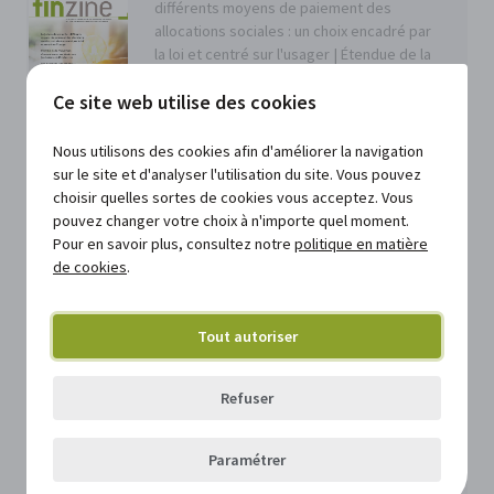
différents moyens de paiement des
allocations sociales : un choix encadré par
la loi et centré sur l'usager | Étendue de la
couverture d'assurance en cas de sinistre
Ce site web utilise des cookies
(exclusions et déchéances)
Finzine 29 : lire en ligne
Nous utilisons des cookies afin d'améliorer la navigation
sur le site et d'analyser l'utilisation du site. Vous pouvez
choisir quelles sortes de cookies vous acceptez. Vous
pouvez changer votre choix à n'importe quel moment.
Au sommaire : notre sélection de
Pour en savoir plus, consultez notre
politique en matière
jurisprudence commentée pour votre
de cookies
.
pratique
Finzine 28 : lire en ligne
Tout autoriser
Refuser
Au sommaire : TVA : quand faut-il déposer
une déclaration spéciale ? Les recettes
Paramétrer
fiscales des communes en Flandre :