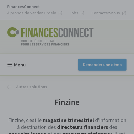
FinancesConnect
À propos de Vanden Broele
Jobs
Contactez-nous
Menu
Demander une démo
Autres solutions
Finzine
Finzine, c'est le
magazine trimestriel
d'information
à destination des
directeurs financiers
des
pouvoirs locaux
et des
receveurs régionaux
. Il est